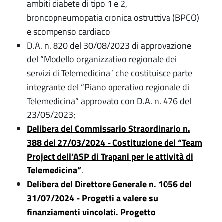
ambiti diabete di tipo 1 e 2,
broncopneumopatia cronica ostruttiva (BPCO)
e scompenso cardiaco;
D.A. n. 820 del 30/08/2023 di approvazione
del “Modello organizzativo regionale dei
servizi di Telemedicina” che costituisce parte
integrante del “Piano operativo regionale di
Telemedicina” approvato con D.A. n. 476 del
23/05/2023
;
Delibera del Commissario Straordinario n.
388 del 27/03/2024 - Costituzione del “Team
Project dell’ASP di Trapani per le attività di
Telemedicina”
.
Delibera del Direttore Generale n. 1056 del
31/07/2024 - Progetti a valere su
finanziamenti vincolati. Progetto