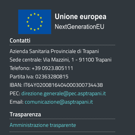
e
V
a
l
u
t
Contatti
a
Azienda Sanitaria Provinciale di Trapani
z
Sede centrale: Via Mazzini, 1 - 91100 Trapani
i
o
Telefono: +39 0923.805111
n
Partita Iva: 02363280815
e
IBAN: IT64Y0200816404000300734438
p
PEC:
direzione.generale@pec.asptrapani.it
o
Email:
comunicazione@asptrapani.it
r
t
Trasparenza
a
Amministrazione trasparente
l
e