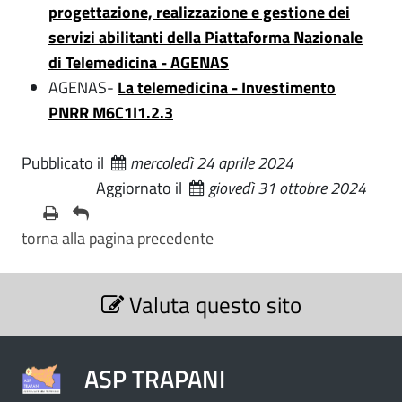
progettazione, realizzazione e gestione dei
servizi abilitanti della Piattaforma Nazionale
di Telemedicina - AGENAS
AGENAS-
La telemedicina - Investimento
PNRR M6C1I1.2.3
Pubblicato il
mercoledì 24 aprile 2024
Aggiornato il
giovedì 31 ottobre 2024
torna alla pagina precedente
S
Valuta questo sito
e
z
i
o
ASP TRAPANI
n