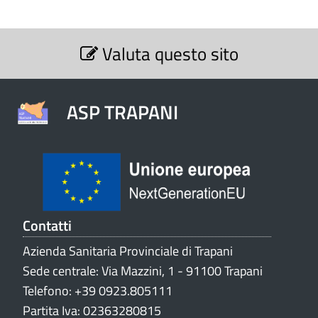
S
Valuta questo sito
e
z
i
o
ASP TRAPANI
n
e
V
a
l
u
t
Contatti
a
Azienda Sanitaria Provinciale di Trapani
z
Sede centrale: Via Mazzini, 1 - 91100 Trapani
i
o
Telefono: +39 0923.805111
n
Partita Iva: 02363280815