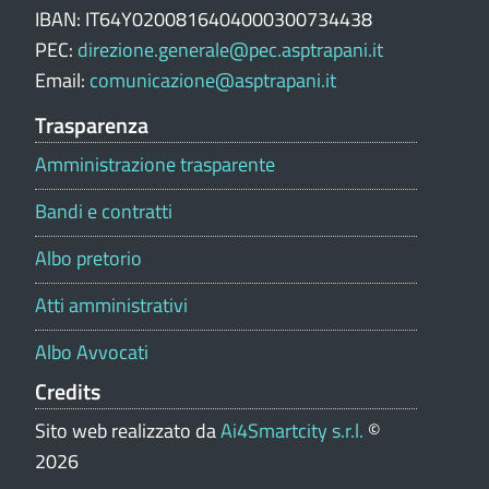
e
IBAN: IT64Y0200816404000300734438
p
PEC:
direzione.generale@pec.asptrapani.it
o
Email:
comunicazione@asptrapani.it
r
t
Trasparenza
a
Amministrazione trasparente
l
e
Bandi e contratti
Albo pretorio
Atti amministrativi
Albo Avvocati
Credits
Sito web realizzato da
Ai4Smartcity s.r.l.
©
2026