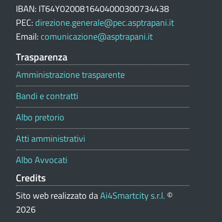
e
IBAN: IT64Y0200816404000300734438
p
PEC:
direzione.generale@pec.asptrapani.it
o
Email:
comunicazione@asptrapani.it
r
t
Trasparenza
a
Amministrazione trasparente
l
e
Bandi e contratti
Albo pretorio
Atti amministrativi
Albo Avvocati
Credits
Sito web realizzato da
Ai4Smartcity s.r.l.
©
2026