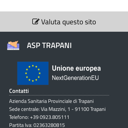
S
Valuta questo sito
e
z
i
o
ASP TRAPANI
n
e
V
a
l
u
t
Contatti
a
Azienda Sanitaria Provinciale di Trapani
z
Sede centrale: Via Mazzini, 1 - 91100 Trapani
i
o
Telefono: +39 0923.805111
n
Partita Iva: 02363280815