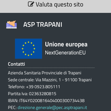
Valuta questo sito
e
z
i
o
ASP TRAPANI
n
e
V
a
l
u
t
Contatti
a
Azienda Sanitaria Provinciale di Trapani
z
Sede centrale: Via Mazzini, 1 - 91100 Trapani
i
o
Telefono: +39 0923.805111
n
Partita Iva: 02363280815
e
IBAN: IT64Y0200816404000300734438
p
PEC:
direzione.generale@pec.asptrapani.it
o