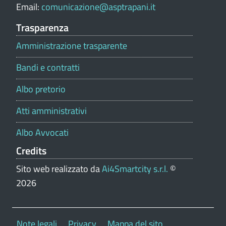
Email:
comunicazione@asptrapani.it
r
t
Trasparenza
a
Amministrazione trasparente
l
e
Bandi e contratti
Albo pretorio
Atti amministrativi
Albo Avvocati
Credits
Sito web realizzato da
Ai4Smartcity s.r.l.
©
2026
Note legali
Privacy
Mappa del sito