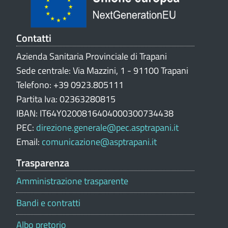
l
u
t
Contatti
a
Azienda Sanitaria Provinciale di Trapani
z
Sede centrale: Via Mazzini, 1 - 91100 Trapani
i
o
Telefono: +39 0923.805111
n
Partita Iva: 02363280815
e
IBAN: IT64Y0200816404000300734438
p
PEC:
direzione.generale@pec.asptrapani.it
o
Email:
comunicazione@asptrapani.it
r
t
Trasparenza
a
Amministrazione trasparente
l
e
Bandi e contratti
Albo pretorio