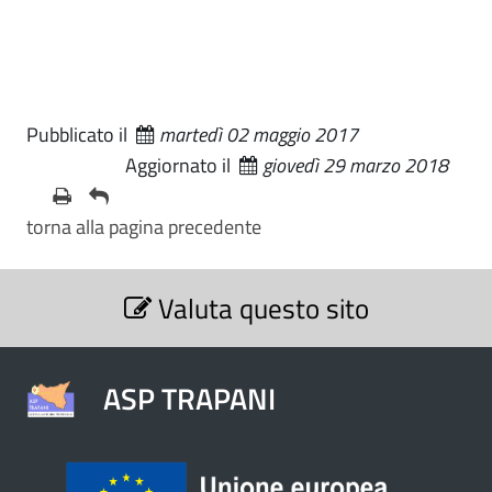
Pubblicato il
martedì 02 maggio 2017
Aggiornato il
giovedì 29 marzo 2018
torna alla pagina precedente
S
Valuta questo sito
e
z
i
o
ASP TRAPANI
n
e
V
a