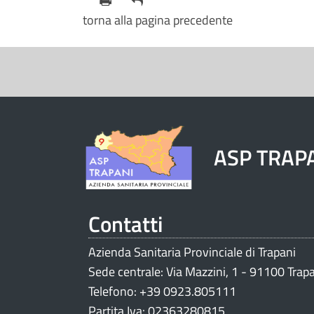
torna alla pagina precedente
S
e
z
i
ASP TRAP
o
n
e
Contatti
V
Azienda Sanitaria Provinciale di Trapani
a
Sede centrale: Via Mazzini, 1 - 91100 Trap
l
Telefono: +39 0923.805111
u
Partita Iva: 02363280815