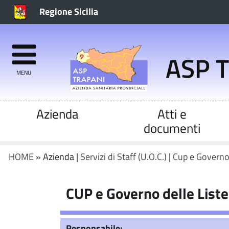
Regione Sicilia
ASP 
MENU
Azienda
Atti e
documenti
HOME
» Azienda |
Servizi di Staff (U.O.C.)
|
Cup e Governo d
CUP e Governo delle Liste 
Responsabile: