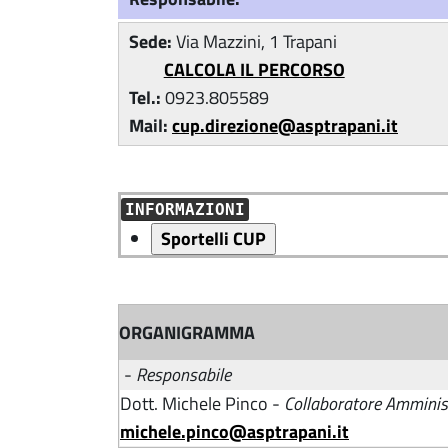
Sede:
Via Mazzini, 1 Trapani
CALCOLA IL PERCORSO
Tel.:
0923.805589
Mail:
cup.direzione@asptrapani.it
INFORMAZIONI
ORGANIGRAMMA
-
Responsabile
Dott. Michele Pinco -
Collaboratore Amministr
michele.pinco@asptrapani.it