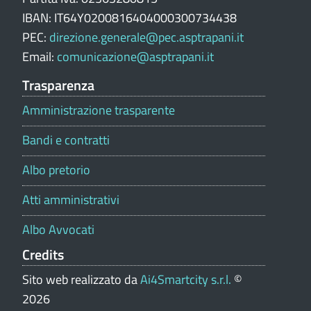
e
IBAN: IT64Y0200816404000300734438
p
PEC:
direzione.generale@pec.asptrapani.it
o
Email:
comunicazione@asptrapani.it
r
t
Trasparenza
a
Amministrazione trasparente
l
e
Bandi e contratti
Albo pretorio
Atti amministrativi
Albo Avvocati
Credits
Sito web realizzato da
Ai4Smartcity s.r.l.
©
2026