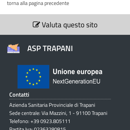
torna alla pagina precedente
S
Valuta questo sito
e
z
i
o
ASP TRAPANI
n
e
V
a
l
u
t
Contatti
a
Azienda Sanitaria Provinciale di Trapani
z
Sede centrale: Via Mazzini, 1 - 91100 Trapani
i
o
Telefono: +39 0923.805111
n
Partita Iva: 02363280815