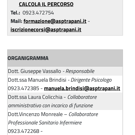
CALCOLA IL PERCORSO
Tel.:
0923.472754
Mail:
formazione@asptrapani.it
-
iscrizionecorsi@asptrapani.it
ORGANIGRAMMA
Dott. Giuseppe Vassallo
- Responsabile
Dott.ssa Manuela Brindisi
- Dirigente Psicologo
0923.472385 -
manuela.brindisi@asptrapani.it
Dott.ssa Laura Colicchia -
Collaboratore
amministrativo con incarico di funzione
Dott.Vincenzo Monreale –
Collaboratore
Professionale Sanitario Infermiere
0923.472268 -