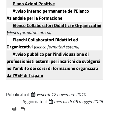
Piano Azioni Positive
Avviso interno permanente dell'Elenco
Aziendale per la Formazione
Elenco Collaboratori Didattici e Organizzativi
(
elenco formatori interni)
Elenchi Collaboratori Didattici ed
Organizzativi
(elenco formatori esterni)
Avviso pubblico per l'individuazione di
professionisti esterni per incarichi da svolgersi
nell'ambito dei corsi di formazione organizzati
dall'ASP di Trapani
Pubblicato il
venerdì 12 novembre 2010
Aggiornato il
mercoledì 06 maggio 2026