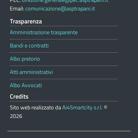
o
Email:
comunicazione@asptrapani.it
r
t
Trasparenza
a
Amministrazione trasparente
l
e
Bandi e contratti
Albo pretorio
Atti amministrativi
Albo Avvocati
Credits
Sito web realizzato da
Ai4Smartcity s.r.l.
©
2026