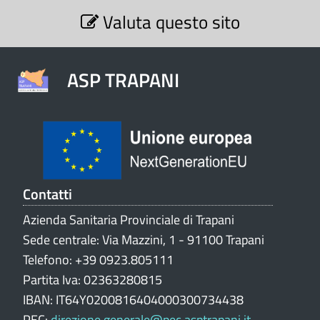
S
Valuta questo sito
e
z
i
o
ASP TRAPANI
n
e
V
a
l
u
t
Contatti
a
Azienda Sanitaria Provinciale di Trapani
z
Sede centrale: Via Mazzini, 1 - 91100 Trapani
i
o
Telefono: +39 0923.805111
n
Partita Iva: 02363280815
e
IBAN: IT64Y0200816404000300734438
p
PEC:
direzione.generale@pec.asptrapani.it